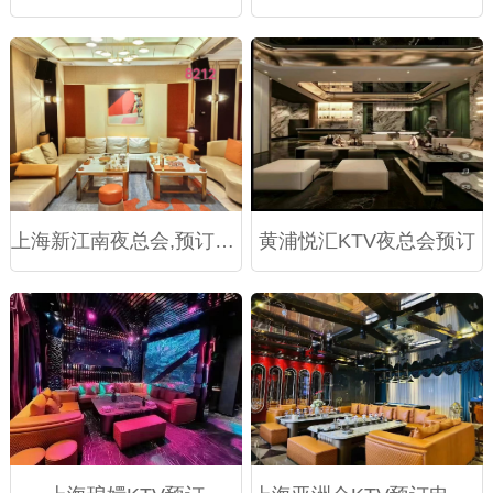
上海新江南夜总会,预订尊享最低折扣,尽享KTV欢聚时光
黄浦悦汇KTV夜总会预订