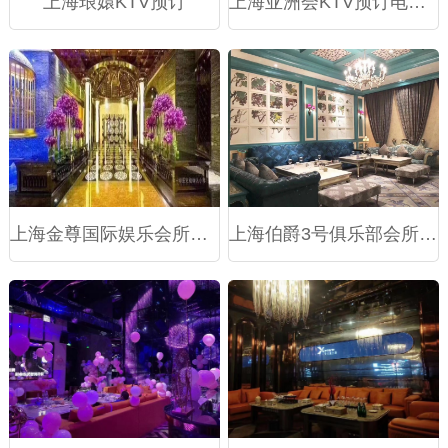
上海琅嬛KTV预订
上海亚洲会KTV预订电话,包房价格,消费点评(浦东新区)
上海金尊国际娱乐会所商务KTV预订
上海伯爵3号俱乐部会所商务KTV预订